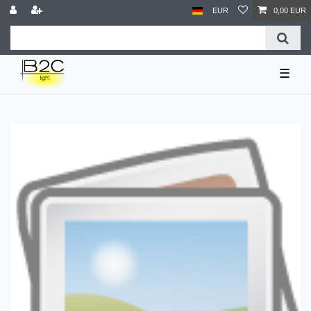
EUR
0,00 EUR
☰