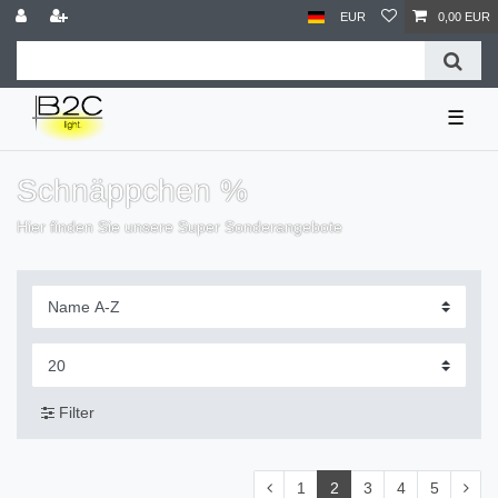
EUR
0,00 EUR
☰
Schnäppchen %
Hier finden Sie unsere Super Sonderangebote
Filter
1
2
3
4
5