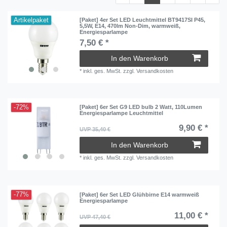
Artikelpaket
[Paket] 4er Set LED Leuchtmittel BT9417SI P45,
5,5W, E14, 470lm Non-Dim, warmweiß,
Energiesparlampe
7,50 € *
In den Warenkorb
*
inkl. ges. MwSt.
zzgl.
Versandkosten
-72%
[Paket] 6er Set G9 LED bulb 2 Watt, 110Lumen
Energiesparlampe Leuchtmittel
9,90 € *
UVP 35,40 €
In den Warenkorb
*
inkl. ges. MwSt.
zzgl.
Versandkosten
-77%
[Paket] 6er Set LED Glühbirne E14 warmweiß
Energiesparlampe
11,00 € *
UVP 47,40 €