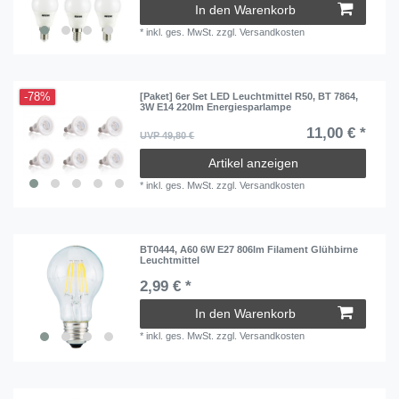
In den Warenkorb
*
inkl. ges. MwSt.
zzgl.
Versandkosten
-78%
[Paket] 6er Set LED Leuchtmittel R50, BT 7864,
3W E14 220lm Energiesparlampe
11,00 € *
UVP 49,80 €
Artikel anzeigen
*
inkl. ges. MwSt.
zzgl.
Versandkosten
BT0444, A60 6W E27 806lm Filament Glühbirne
Leuchtmittel
2,99 € *
In den Warenkorb
*
inkl. ges. MwSt.
zzgl.
Versandkosten