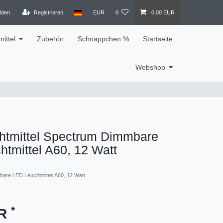
lden
Registrieren
EUR
0
0,00 EUR
ittel
Zubehör
Schnäppchen %
Startseite
Webshop
htmittel Spectrum Dimmbare
tmittel A60, 12 Watt
are LED Leuchtmittel A60, 12 Watt
*
UR