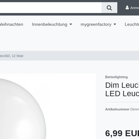
Anme
eihnachten
Innenbeleuchtung
mygreenfactory
Leuchtm
el A60, 12 Watt
Betterlighting
Dim Leuc
LED Leuch
Artikelnummer
Dimmb
6,99 E