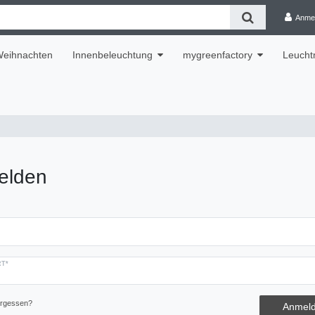
Anme
eihnachten
Innenbeleuchtung
mygreenfactory
Leuchtm
elden
T*
ergessen?
Anmel