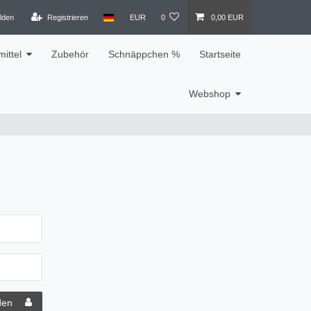
lden
Registrieren
EUR
0
0,00 EUR
ittel
Zubehör
Schnäppchen %
Startseite
Webshop
den