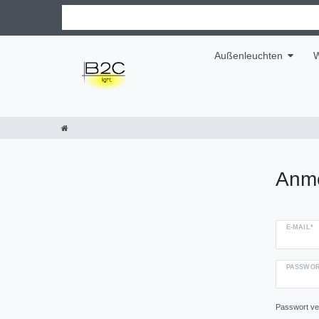
Außenleuchten
W
Anm
E-MAIL*
PASSWOR
Passwort v