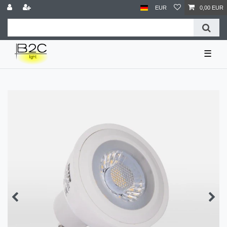
EUR
0,00 EUR
☰