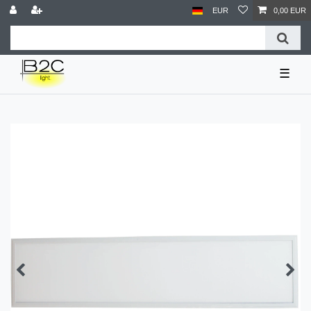
EUR
0,00 EUR
☰