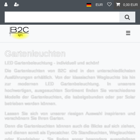
EUR
0,00 EUR
☰
Gartenleuchten
LED Gartenbeleuchtung - individuell und schön!
Die Gartenleuchten von B2C sind in den unterschiedlichsten
Ausführungen erhältlich. Von der klassischen Wegleuchte bis hin
zur modernen LED Gartenbeleuchtung. In unserem
hochwertigen, ausgesuchten Sortiment finden Sie verschiedene
Modelle der Gartenleuchten, die kabelgebunden oder per Solar
betrieben werden können.
Lassen Sie sich von unserer riesigen Auswahl inspirieren und
verschönern Sie Ihren Garten.
Denn die Gartenleuchten können auch die Blicke auf sich ziehen,
und dienen somit als Eyecatcher. Ob Standleuchten, Wegleuchten
oder Kandelaber - Sie finden sogar besonders ausgefallene