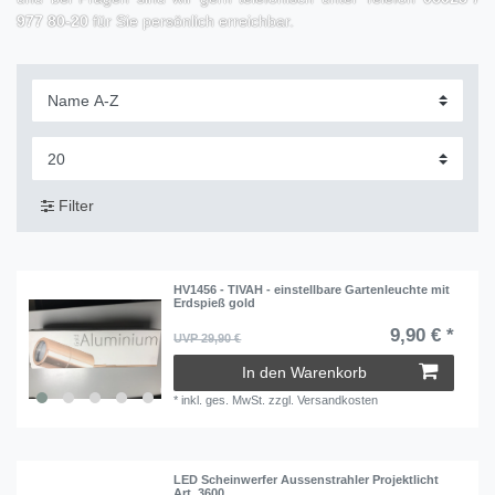
977 80-20
für Sie persönlich erreichbar.
Filter
HV1456 - TIVAH - einstellbare Gartenleuchte mit
Erdspieß gold
9,90 € *
UVP 29,90 €
In den Warenkorb
*
inkl. ges. MwSt.
zzgl.
Versandkosten
LED Scheinwerfer Aussenstrahler Projektlicht
Art. 3600