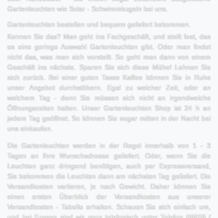
Gartenleuchten wie Solar - Schwimmkugeln bei uns.
Gartenleuchten bestellen und bequem geliefert bekommen.
Kennen Sie das? Man geht ins Fachgeschäft, und stellt fest, das
es eine geringe Auswahl Gartenleuchten gibt. Oder man findet
nicht das, was man sich vorstellt. So geht man dann von einem
Geschäft ins nächste. Sparen Sie sich diese Mühe! Lehnen Sie
sich zurück. Bei einer guten Tasse Kaffee können Sie in Ruhe
unser Angebot durchstöbern. Egal zu welcher Zeit, oder an
welchem Tag - denn Sie müssen sich nicht an irgendwelche
Öffnungszeiten halten. Unser Gartenleuchten Shop ist 24 h an
jedem Tag geöffnet. So können Sie sogar mitten in der Nacht bei
uns einkaufen.
Die Gartenleuchten werden in der Regel innerhalb von 1 - 3
Tagen an Ihre Wunschadresse geliefert. Oder, wenn Sie die
Leuchten ganz dringend benötigen, auch per Expressversand,
Sie bekommen die Leuchten dann am nächsten Tag geliefert. Die
Versandkosten variieren, je nach Gewicht. Daher können Sie
einen ersten Überblick der Versandkosten aus unserer
Versandkosten - Tabelle erhalten. Schauen Sie sich einfach um,
und bei Fragen sind wir gern telefonisch unter Telefon
06028 /