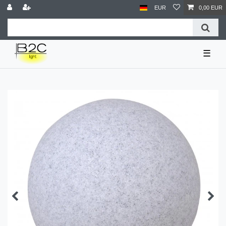
EUR
0,00 EUR
☰