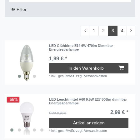
Filter
1
2
3
4
LED Glühbirne E14 6W 470lm Dimmbar
Energiesparlampe
1,99 € *
In den Warenkorb
*
inkl. ges. MwSt.
zzgl.
Versandkosten
-66%
LED Leuchtmittel A60 9,5W E27 806lm dimmbar
Energiesparlampe
2,99 € *
UVP 8,90 €
Artikel anzeigen
*
inkl. ges. MwSt.
zzgl.
Versandkosten