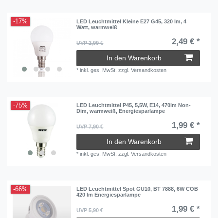
-17%
LED Leuchtmittel Kleine E27 G45, 320 lm, 4
Watt, warmweiß
2,49 € *
UVP 2,99 €
In den Warenkorb
*
inkl. ges. MwSt.
zzgl.
Versandkosten
-75%
LED Leuchtmittel P45, 5,5W, E14, 470lm Non-
Dim, warmweiß, Energiesparlampe
1,99 € *
UVP 7,90 €
In den Warenkorb
*
inkl. ges. MwSt.
zzgl.
Versandkosten
-66%
LED Leuchtmittel Spot GU10, BT 7888, 6W COB
420 lm Energiesparlampe
1,99 € *
UVP 5,90 €