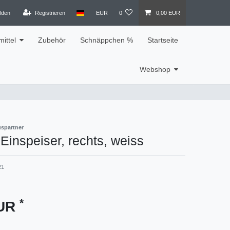
lden
Registrieren
EUR
0
0,00 EUR
ittel
Zubehör
Schnäppchen %
Startseite
Webshop
spartner
inspeiser, rechts, weiss
21
*
EUR