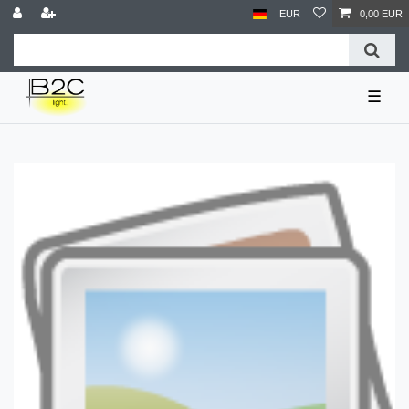
EUR
0,00 EUR
☰