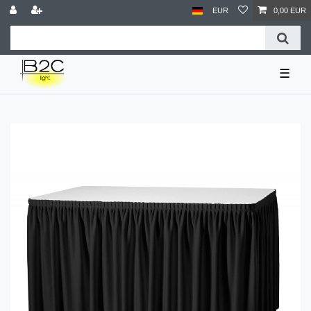
EUR
0,00 EUR
☰