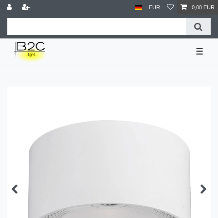
EUR
0,00 EUR
☰