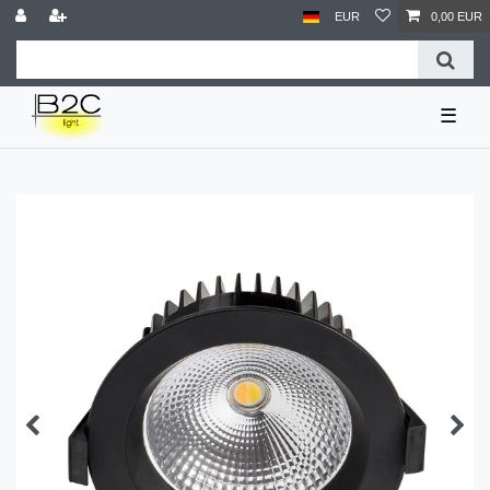
EUR
0,00 EUR
☰