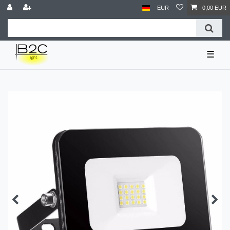
EUR
0,00 EUR
☰