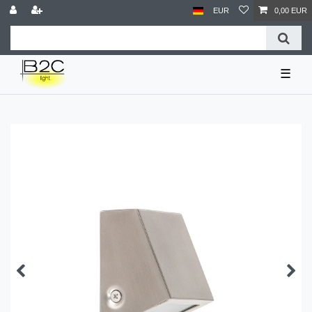
EUR
0,00 EUR
☰