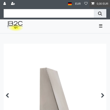
EUR
0,00 EUR
☰