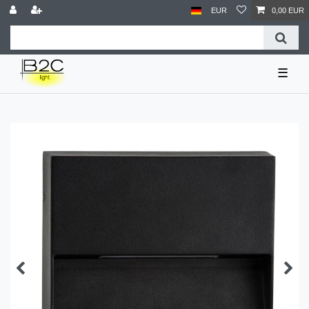
EUR
0,00 EUR
☰