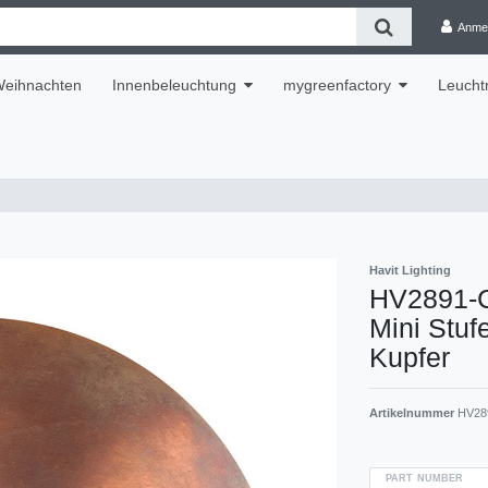
Anme
eihnachten
Innenbeleuchtung
mygreenfactory
Leuchtm
Havit Lighting
HV2891-C
Mini Stuf
Kupfer
Artikelnummer
HV28
PART NUMBER