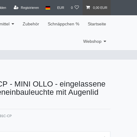
lden
Registrieren
EUR
0
0,00 EUR
ittel
Zubehör
Schnäppchen %
Startseite
Webshop
P - MINI OLLO - eingelassene
eneinbauleuchte mit Augenlid
91C-CP