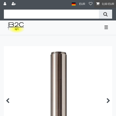
EUR
0,00 EUR
☰