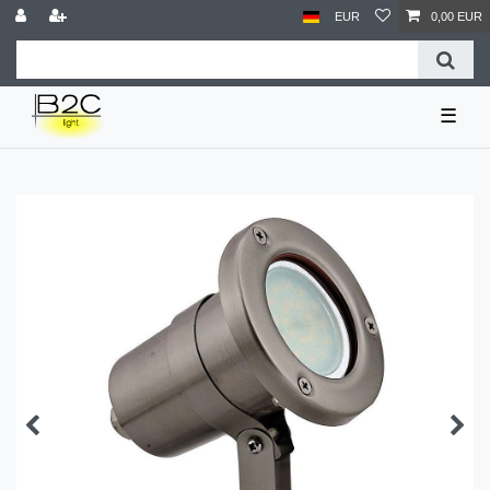
EUR
0,00 EUR
☰