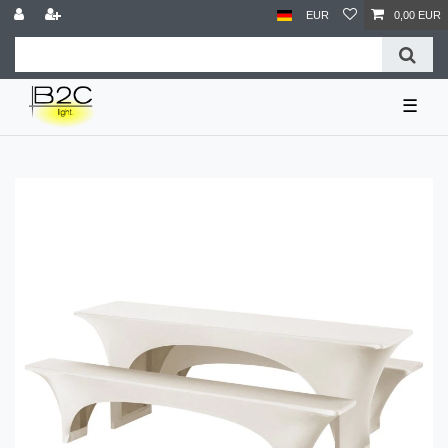
EUR
0,00 EUR
☰