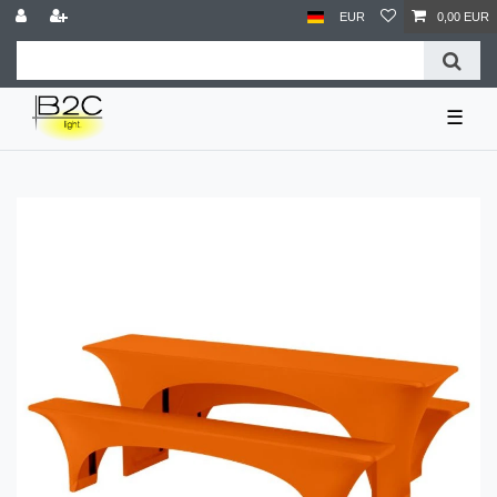
EUR
0,00 EUR
☰