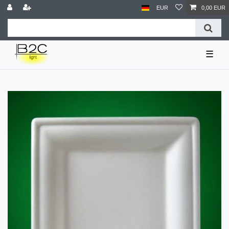
EUR
0,00 EUR
☰