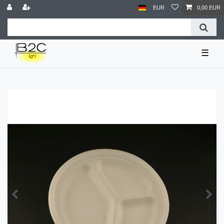
EUR
0,00 EUR
☰