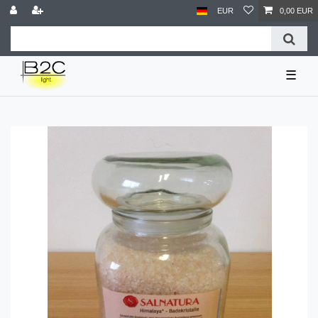
EUR
0,00 EUR
☰